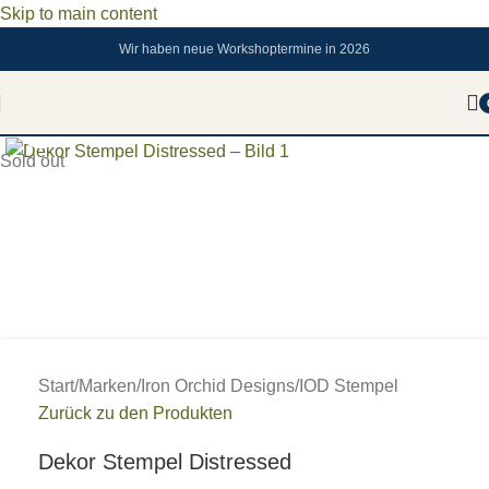
Skip to main content
Wir haben neue Workshoptermine in 2026
Zum vergrößern anklicken
Sold out
Start
/
Marken
/
Iron Orchid Designs
/
IOD Stempel
Zurück zu den Produkten
Dekor Stempel Distressed