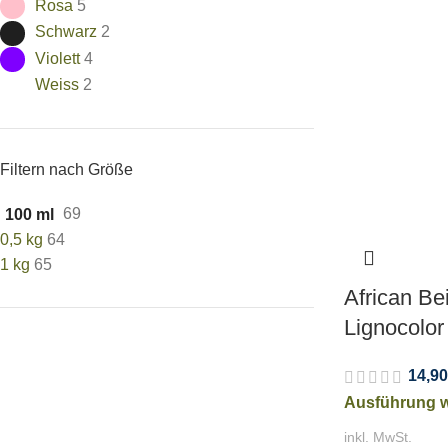
Rosa
5
Schwarz
2
Violett
4
Weiss
2
Filtern nach Größe
69
100 ml
0,5 kg
64
1 kg
65
African Be
Lignocolor
14,90
Ausführung 
inkl. MwSt.