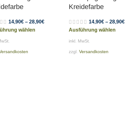
idefarbe
Kreidefarbe
14,90
€
–
28,90
€
14,90
€
–
28,90
€
ührung wählen
Ausführung wählen
MwSt.
inkl. MwSt.
Versandkosten
zzgl.
Versandkosten