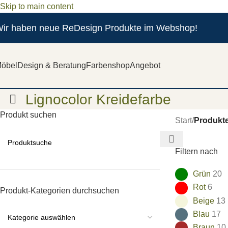
Skip to main content
ir haben neue ReDesign Produkte im Webshop!
öbel
Design & Beratung
Farbenshop
Angebot
Lignocolor Kreidefarbe
Produkt suchen
Start
/
Produkte
Filtern nach
Grün
20
Rot
6
Produkt-Kategorien durchsuchen
Beige
13
Blau
17
Braun
10