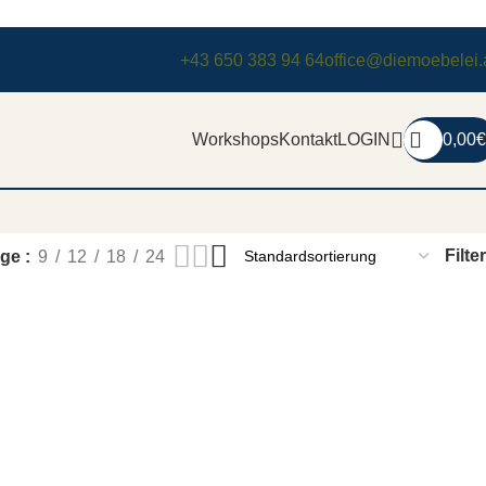
+43 650 383 94 64
office@diemoebelei.
Workshops
Kontakt
LOGIN
0,00
€
Filter
ige
9
12
18
24