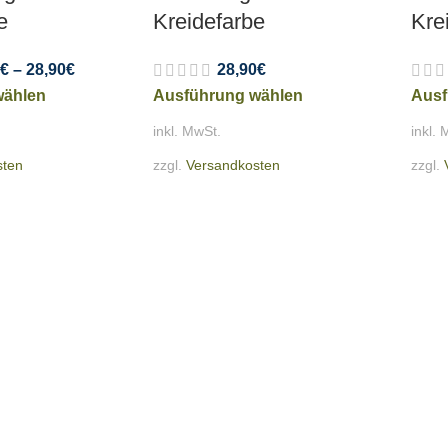
e
Kreidefarbe
Kre
€
–
28,90
€
28,90
€
wählen
Ausführung wählen
Ausf
inkl. MwSt.
inkl. 
sten
zzgl.
Versandkosten
zzgl.