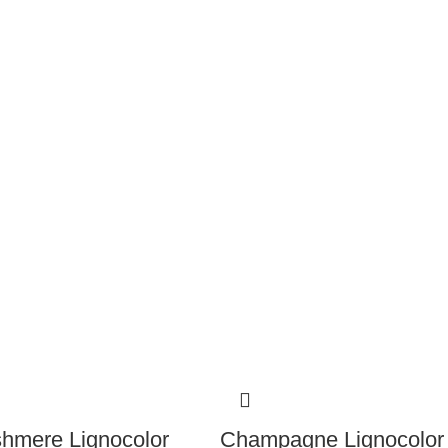
hmere Lignocolor
Champagne Lignocolor