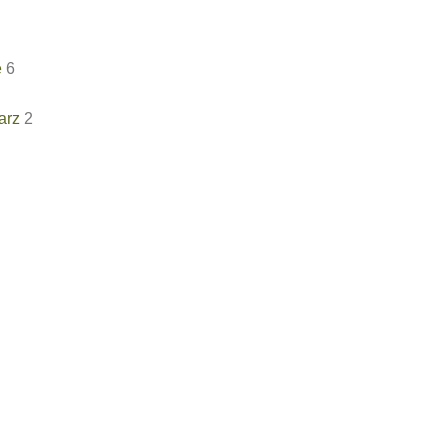
e
6
arz
2