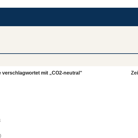
 verschlagwortet mit „CO2-neutral“
Ze
3
0