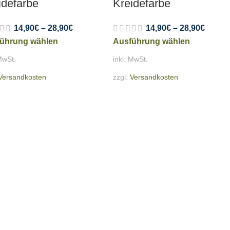
idefarbe
Kreidefarbe
14,90
€
–
28,90
€
14,90
€
–
28,90
€
ührung wählen
Ausführung wählen
MwSt.
inkl. MwSt.
Versandkosten
zzgl.
Versandkosten