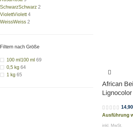
Schwarz
Schwarz
2
Violett
Violett
4
Weiss
Weiss
2
Filtern nach Größe
100 ml
100 ml
69
0,5 kg
64
1 kg
65
African Be
Lignocolor
14,90
Ausführung 
inkl. MwSt.