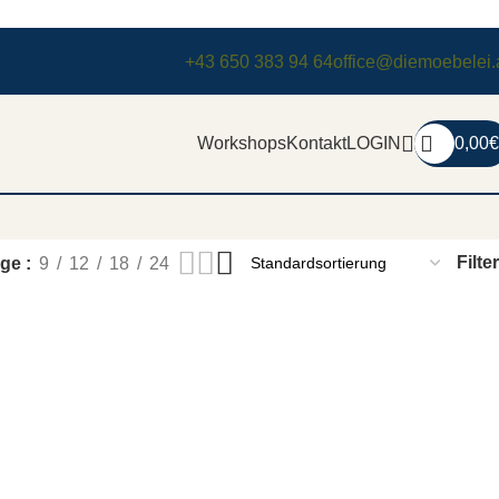
+43 650 383 94 64
office@diemoebelei.
Workshops
Kontakt
LOGIN
0,00
€
Filter
ige
9
12
18
24