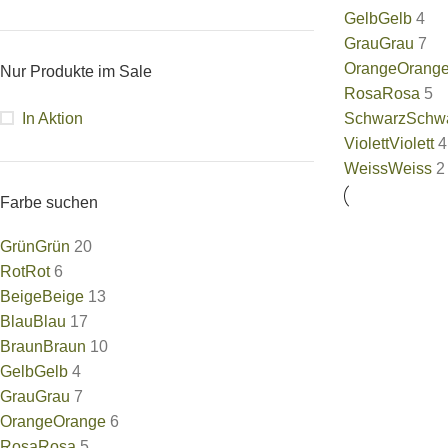
Gelb
Gelb
4
Grau
Grau
7
Orange
Orang
Nur Produkte im Sale
Rosa
Rosa
5
In Aktion
Schwarz
Schw
Violett
Violett
4
Weiss
Weiss
2
Farbe suchen
Grün
Grün
20
Rot
Rot
6
Beige
Beige
13
Blau
Blau
17
Braun
Braun
10
Gelb
Gelb
4
Grau
Grau
7
Orange
Orange
6
Rosa
Rosa
5