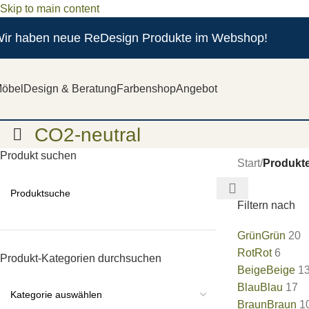
Skip to main content
ir haben neue ReDesign Produkte im Webshop!
öbel
Design & Beratung
Farbenshop
Angebot
CO2-neutral
Produkt suchen
Start
/
Produkte
Filtern nach
Grün
Grün
20
Rot
Rot
6
Produkt-Kategorien durchsuchen
Beige
Beige
1
Blau
Blau
17
Braun
Braun
1