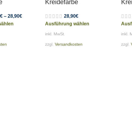
e
Kreidefarbe
Kre
€
–
28,90
€
28,90
€
wählen
Ausführung wählen
Ausf
inkl. MwSt.
inkl. 
sten
zzgl.
Versandkosten
zzgl.