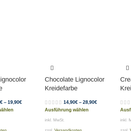
ignocolor
Chocolate Lignocolor
Cre
e
Kreidefarbe
Kre
€
–
19,90
€
14,90
€
–
28,90
€
wählen
Ausführung wählen
Ausf
inkl. MwSt.
inkl. 
sten
zzgl.
Versandkosten
zzgl.