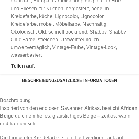
deckkraft
,
Europa
,
Farbmischung möglich
,
für Holz
und Fliesen
,
für Küchen
,
hergestellt
,
hohe
,
in
,
Kreidefarbe
,
küche
,
Lignocolor
,
Lignocolor
Kreidefarbe
,
möbel
,
Möbelfarbe
,
Nachhaltig
,
Ökologisch
,
Old
,
schnell trocknend
,
Shabby
,
Shabby
Chic Farbe
,
streichen
,
Umweltfreundlich
,
umweltverträglich
,
Vintage-Farbe
,
Vintage-Look
,
wasserbasiert
Teilen auf:
BESCHREIBUNG
ZUSÄTZLICHE INFORMATIONEN
Beschreibung
Inspiriert von den endlosen Savannen Afrikas, besticht
African
Beige
durch ein helles, graustichiges Beige – zeitlos, warm
und harmonisch.
Die Lignocolor Kreidefarbe ist ein hochwertiger Lack auf