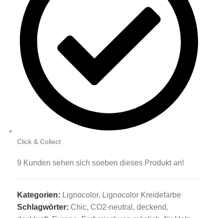
Click & Collect
9
Kunden sehen sich soeben dieses Produkt an!
Kategorien:
Lignocolor
,
Lignocolor Kreidefarbe
Schlagwörter:
Chic
,
CO2-neutral
,
deckend
,