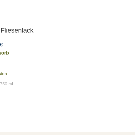
 Fliesenlack
€
korb
sten
: 750
ml