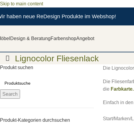
Skip to main content
ir haben neue ReDesign Produkte im Webshop!
öbel
Design & Beratung
Farbenshop
Angebot
Lignocolor Fliesenlack
Produkt suchen
Die Lignocolor
Die Fliesenfar
die
Farbkarte.
Search
Einfach in de
Start
/
Marken
/
L
Produkt-Kategorien durchsuchen