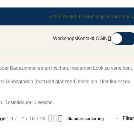
+43 650 383 94 64
office@diemoebelei.
Workshops
Kontakt
LOGIN
0,00
€
 oder Badezimmer einen frischen, modernen Look zu verleihen.
ei Glanzgraden (matt und glänzend) bestellen. Hier findest du
. Bestelldauer: 1 Woche.
Filter
ige
9
12
18
24