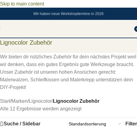
Skip to main content
Wir haben neue Workshoptermine in 2026
A
Lignocolor Zubehör
Wir bieten dir nützliches Zubehör für dein nächstes Projekt weil
wir denken, dass ein gutes Ergebnis gute Werkzeuge braucht.
Unser Zubehör ist unseren hohen Ansrüchen gerecht:
Malerwalzen, Schleifkissen und Malerkrepp unterstützen dein
DIY-Projekt!
Start
/
Marken
/
Lignocolor
/
Lignocolor Zubehör
Alle 12 Ergebnisse werden angezeigt
Suche / Sidebar
Filter