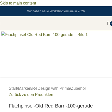
Skip to main content
Wir haben neue Workshoptermine in 2026
Zum vergrößern anklicken
Start
/
Marken
/
ReDesign with Prima
/
Zubehör
Zurück zu den Produkten
Flachpinsel-Old Red Barn-100-gerade