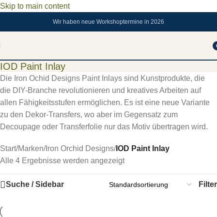
Skip to main content
Wir haben neue Workshoptermine in 2026
A
IOD Paint Inlay
Die Iron Ochid Designs Paint Inlays sind Kunstprodukte, die
die DIY-Branche revolutionieren und kreatives Arbeiten auf
allen Fähigkeitsstufen ermöglichen. Es ist eine neue Variante
zu den Dekor-Transfers, wo aber im Gegensatz zum
Decoupage oder Transferfolie nur das Motiv übertragen wird.
Start
/
Marken
/
Iron Orchid Designs
/
IOD Paint Inlay
Alle 4 Ergebnisse werden angezeigt
Suche / Sidebar
Filter