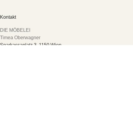
Kontakt
DIE MÖBELEI
Timea Oberwagner
Sparkassaplatz 3, 1150 Wien
+43 650 383 94 64
office@diemoebelei.at
Mo.-Fr.: 14.00-18.00
Samstag oder Vormittags gerne auf Anfrage.
Die Möbelei
2026 CREATED BY
COMPUTERMOBIL
. PREMIUM E-
COMMERCE SOLUTIONS.
Shop
Filter