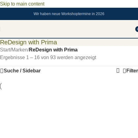
Skip to main content
Wir haben neue Workshoptermine in 2026
A
ReDesign with Prima
Start
/
Marken
/
ReDesign with Prima
Ergebnisse 1 – 16 von 93 werden angezeigt
Suche / Sidebar
Filter