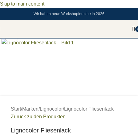
Skip to main content
Wir haben neue Workshoptermine in 2026
Zum vergrößern anklicken
Start
/
Marken
/
Lignocolor
/
Lignocolor Fliesenlack
Zurück zu den Produkten
Lignocolor Fliesenlack