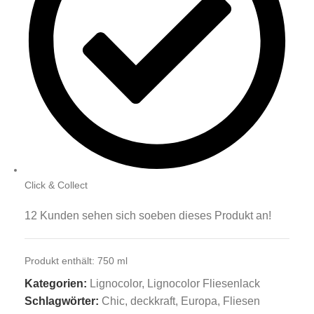
Click & Collect
12
Kunden sehen sich soeben dieses Produkt an!
Produkt enthält: 750
ml
Kategorien:
Lignocolor
,
Lignocolor Fliesenlack
Schlagwörter:
Chic
,
deckkraft
,
Europa
,
Fliesen