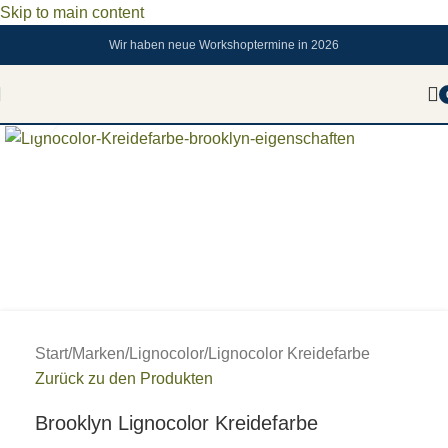
Skip to main content
Wir haben neue Workshoptermine in 2026
Zum vergrößern anklicken
Start
/
Marken
/
Lignocolor
/
Lignocolor Kreidefarbe
Zurück zu den Produkten
Brooklyn Lignocolor Kreidefarbe