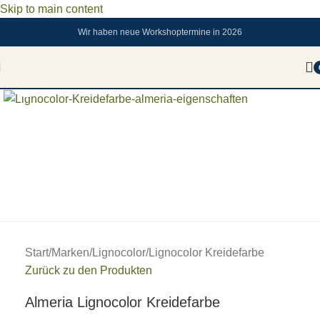
Skip to main content
Wir haben neue Workshoptermine in 2026
Zum vergrößern anklicken
Start
/
Marken
/
Lignocolor
/
Lignocolor Kreidefarbe
Zurück zu den Produkten
Almeria Lignocolor Kreidefarbe