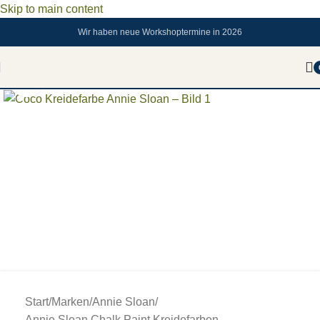
Skip to main content
Wir haben neue Workshoptermine in 2026
Zum vergrößern anklicken
Start
/
Marken
/
Annie Sloan
/
Annie Sloan Chalk Paint Kreidefarben