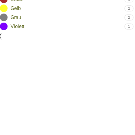
Gelb
2
Grau
2
Violett
1