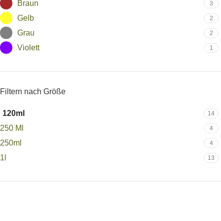
Braun
3
Gelb
2
Grau
2
Violett
1
Filtern nach Größe
120ml
14
250 Ml
4
250ml
4
1l
13