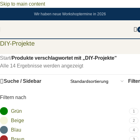
Skip to main content
Wir haben neue Workshoptermine in 2026
DIY-Projekte
Start
/
Produkte verschlagwortet mit „DIY-Projekte“
Alle 14 Ergebnisse werden angezeigt
Suche / Sidebar
Filter
Filtern nach
Grün
1
Beige
2
Blau
4
Braun
3