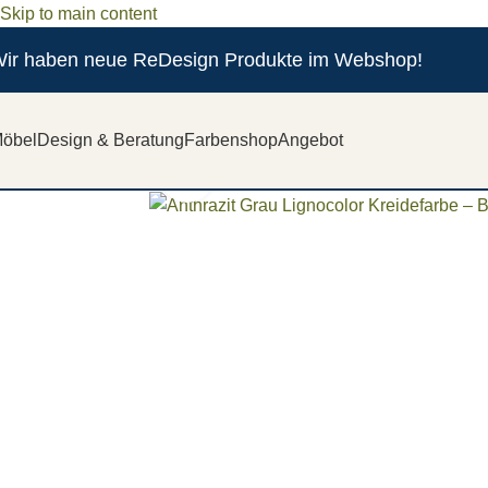
Skip to main content
ir haben neue ReDesign Produkte im Webshop!
öbel
Design & Beratung
Farbenshop
Angebot
Zum vergrößern anklicken