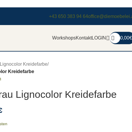
+43 650 383 94 64
office@diemoebelei.
Workshops
Kontakt
LOGIN
0,00
€
Lignocolor Kreidefarbe
/
lor Kreidefarbe
n
rau Lignocolor Kreidefarbe
€
sten