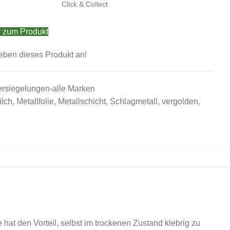
Click & Collect
 zum Produkt
eben dieses Produkt an!
rsiegelungen-alle Marken
lch
,
Metallfolie
,
Metallschicht
,
Schlagmetall
,
vergolden
,
 hat den Vorteil, selbst im trockenen Zustand klebrig zu