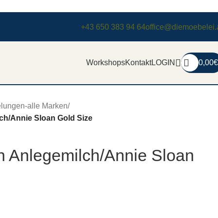
+43 650 383 94 64
office@diemoebelei.
Workshops
Kontakt
LOGIN
0,00
€
lungen-alle Marken
/
ch/Annie Sloan Gold Size
n Anlegemilch/Annie Sloan