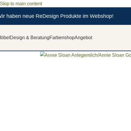
Skip to main content
ir haben neue ReDesign Produkte im Webshop!
öbel
Design & Beratung
Farbenshop
Angebot
Zum vergrößern anklicken