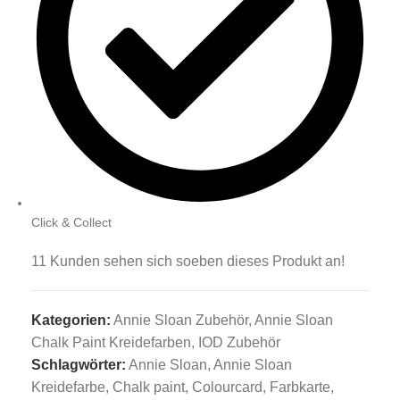
Click & Collect
11
Kunden sehen sich soeben dieses Produkt an!
Kategorien:
Annie Sloan Zubehör
,
Annie Sloan
Chalk Paint Kreidefarben
,
IOD Zubehör
Schlagwörter:
Annie Sloan
,
Annie Sloan
Kreidefarbe
,
Chalk paint
,
Colourcard
,
Farbkarte
,