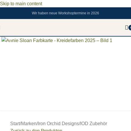
Skip to main content
Wir haben neue Workshoptermine in 2026
Zum vergrößern anklicken
Start
/
Marken
/
Iron Orchid Designs
/
IOD Zubehör
Zurück zu den Produkten