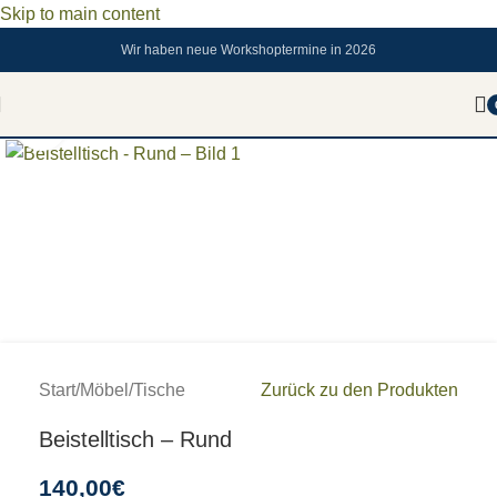
Skip to main content
Wir haben neue Workshoptermine in 2026
Zum vergrößern anklicken
Start
/
Möbel
/
Tische
Zurück zu den Produkten
Beistelltisch – Rund
140,00
€