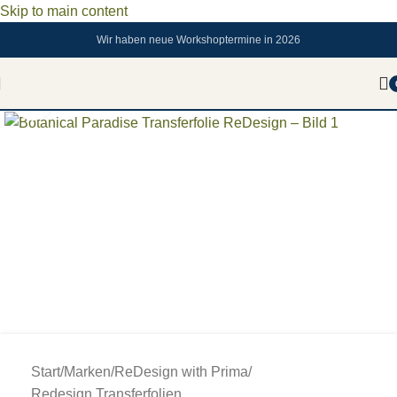
Skip to main content
Wir haben neue Workshoptermine in 2026
Zum vergrößern anklicken
Start
/
Marken
/
ReDesign with Prima
/
Redesign Transferfolien