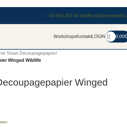
+43 650 383 94 64
office@diemoebelei.
Workshops
Kontakt
LOGIN
0,00
€
nie Sloan Decoupagepapier
/
er Winged Wildlife
Decoupagepapier Winged
sten