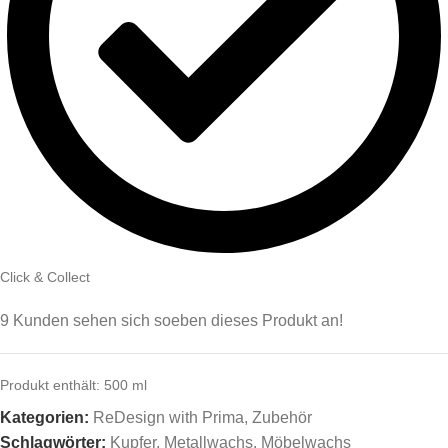
Click & Collect
9
Kunden sehen sich soeben dieses Produkt an!
Produkt enthält: 500
ml
Kategorien:
ReDesign with Prima
,
Zubehör
Schlagwörter:
Kupfer
,
Metallwachs
,
Möbelwachs