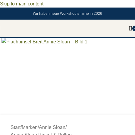
Skip to main content
Wir haben neue Workshoptermine in 2026
Zum vergrößern anklicken
Start
/
Marken
/
Annie Sloan
/
Annie Sloan Pinsel & Rollen