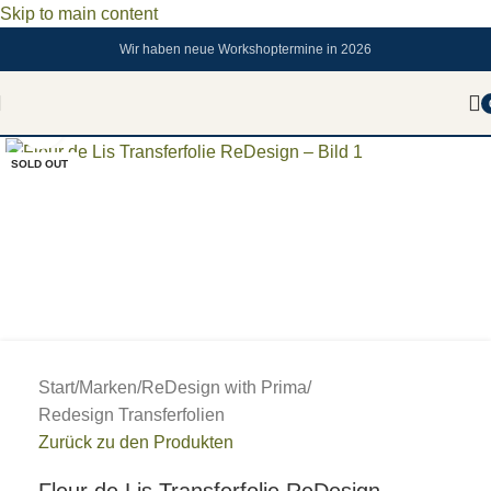
Skip to main content
Wir haben neue Workshoptermine in 2026
Zum vergrößern anklicken
SOLD OUT
Start
/
Marken
/
ReDesign with Prima
/
Redesign Transferfolien
Zurück zu den Produkten
Fleur de Lis Transferfolie ReDesign