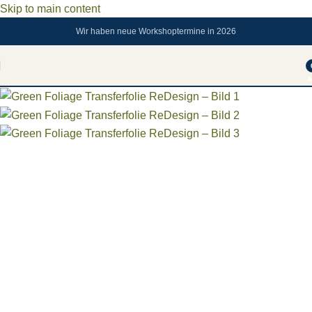
Skip to main content
Wir haben neue Workshoptermine in 2026
Sold out
A