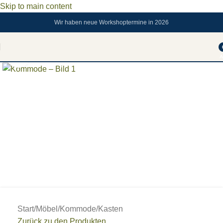
Skip to main content
Wir haben neue Workshoptermine in 2026
Zum vergrößern anklicken
A
Start
/
Möbel
/
Kommode/Kasten
Zurück zu den Produkten