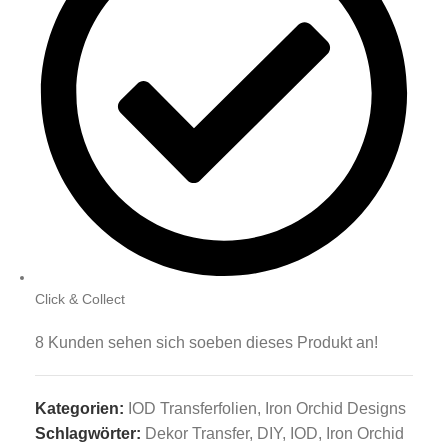
Click & Collect
8
Kunden sehen sich soeben dieses Produkt an!
Kategorien:
IOD Transferfolien
,
Iron Orchid Designs
Schlagwörter:
Dekor Transfer
,
DIY
,
IOD
,
Iron Orchid