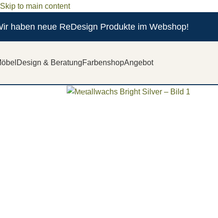
Skip to main content
ir haben neue ReDesign Produkte im Webshop!
öbel
Design & Beratung
Farbenshop
Angebot
Zum vergrößern anklicken