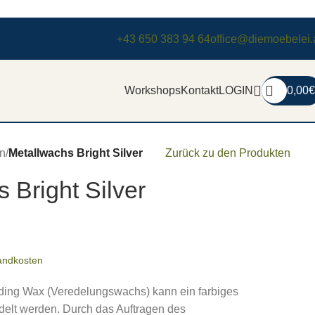
+43 650 383 94 64
office@diemoebelei.
Workshops
Kontakt
LOGIN
0,00
€
n
/
Metallwachs Bright Silver
Zurück zu den Produkten
 Bright Silver
andkosten
ding Wax (Veredelungswachs) kann ein farbiges
delt werden. Durch das Auftragen des