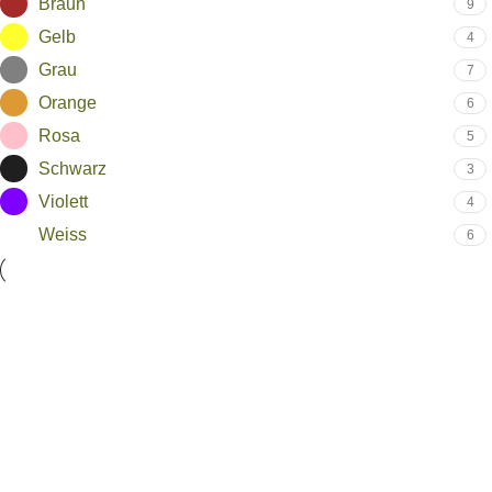
Braun
9
Gelb
4
Grau
7
Orange
6
Rosa
5
Schwarz
3
Violett
4
Weiss
6