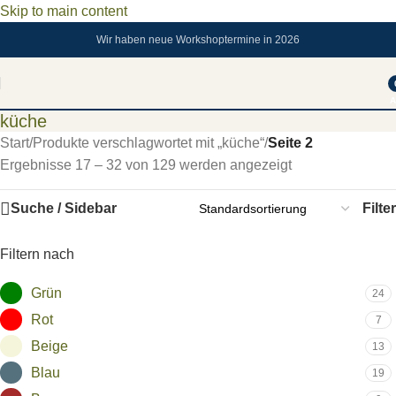
Skip to main content
Wir haben neue Workshoptermine in 2026
A
küche
Start
/
Produkte verschlagwortet mit „küche“
/
Seite 2
Ergebnisse 17 – 32 von 129 werden angezeigt
Suche / Sidebar
Filter
Filtern nach
Grün
24
Rot
7
Beige
13
Blau
19