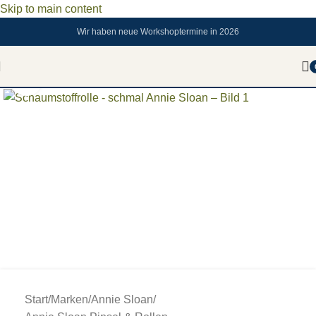
Skip to main content
Wir haben neue Workshoptermine in 2026
Zum vergrößern anklicken
Start
/
Marken
/
Annie Sloan
/