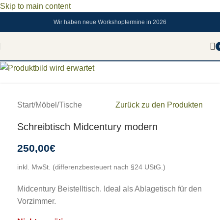
Skip to main content
Wir haben neue Workshoptermine in 2026
Sold out
Start
/
Möbel
/
Tische
Zurück zu den Produkten
Schreibtisch Midcentury modern
250,00
€
inkl. MwSt. (differenzbesteuert nach §24 UStG.)
Midcentury Beistelltisch. Ideal als Ablagetisch für den
Vorzimmer.