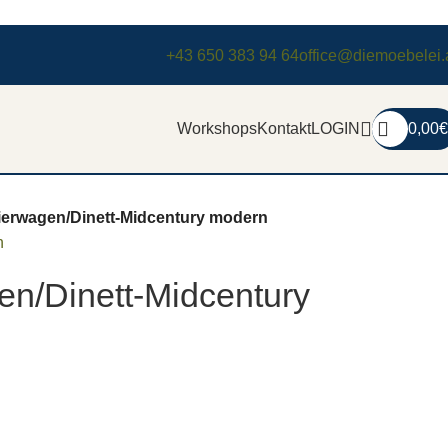
+43 650 383 94 64
office@diemoebelei.
Workshops
Kontakt
LOGIN
0,00
€
ierwagen/Dinett-Midcentury modern
n
en/Dinett-Midcentury