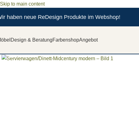
Skip to main content
ir haben neue ReDesign Produkte im Webshop!
öbel
Design & Beratung
Farbenshop
Angebot
Zum vergrößern anklicken