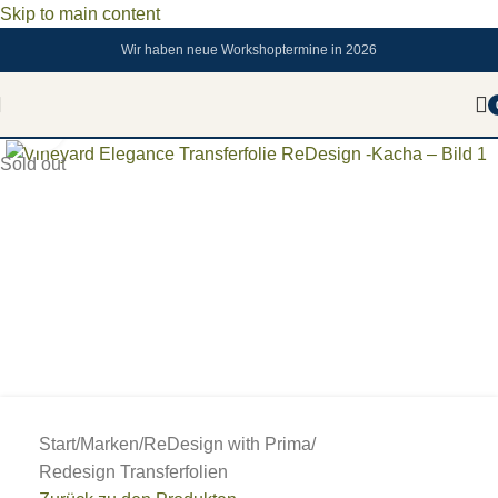
Skip to main content
Wir haben neue Workshoptermine in 2026
Zum vergrößern anklicken
Sold out
Start
/
Marken
/
ReDesign with Prima
/
Redesign Transferfolien