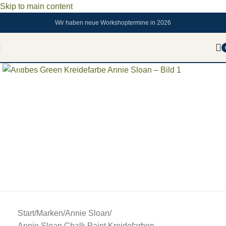
Skip to main content
Wir haben neue Workshoptermine in 2026
Zum vergrößern anklicken
Start
/
Marken
/
Annie Sloan
/
Annie Sloan Chalk Paint Kreidefarben