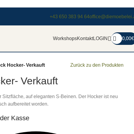
+43 650 383 94 64
office@diemoebelei.
Workshops
Kontakt
LOGIN
0,00
€
ck Hocker- Verkauft
Zurück zu den Produkten
ker- Verkauft
 Sitzfläche, auf eleganten S-Beinen. Der Hocker ist neu
ch aufbereitet worden.
 der Kasse