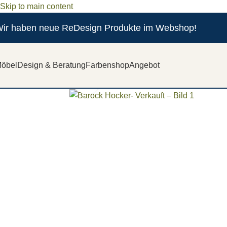
Skip to main content
ir haben neue ReDesign Produkte im Webshop!
öbel
Design & Beratung
Farbenshop
Angebot
Zum vergrößern anklicken