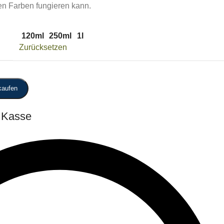
en Farben fungieren kann.
120ml
250ml
1l
Zurücksetzen
kaufen
r Kasse