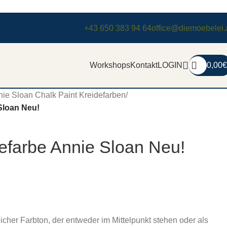
+43 650 383 94 64
office@diemoebelei.
Workshops
Kontakt
LOGIN
0,00
€
ie Sloan Chalk Paint Kreidefarben
/
Sloan Neu!
efarbe Annie Sloan Neu!
eicher Farbton, der entweder im Mittelpunkt stehen oder als