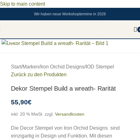
Skip to main content
Wir haben neue Workshoptermine in 2026
Zum vergrößern anklicken
Start
/
Marken
/
Iron Orchid Designs
/
IOD Stempel
Zurück zu den Produkten
Dekor Stempel Build a wreath- Rarität
55,90
€
inkl. 20 % MwSt.
zzgl.
Versandkosten
Die Decor Stempel von Iron Orchid Designs sind
einzigartig in Design und Funktion. Mit diesen