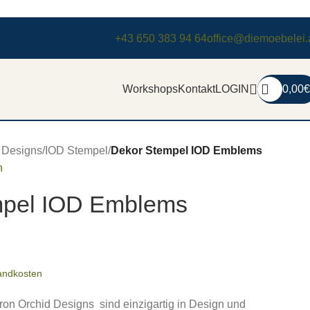
+43 650 383 94 64
office@diemoebelei.
Workshops
Kontakt
LOGIN
0,00
€
d Designs
/
IOD Stempel
/
Dekor Stempel IOD Emblems
n
mpel IOD Emblems
andkosten
ron Orchid Designs sind einzigartig in Design und