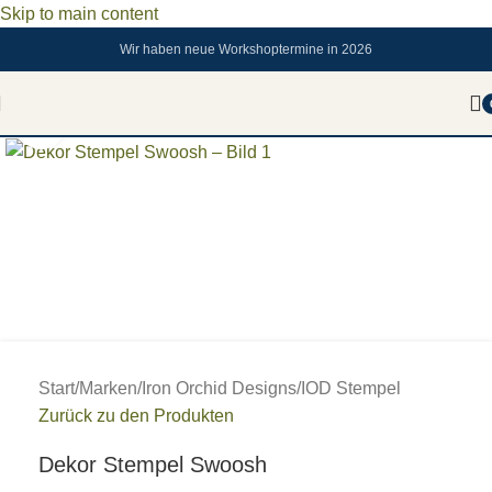
Skip to main content
Wir haben neue Workshoptermine in 2026
Zum vergrößern anklicken
Start
/
Marken
/
Iron Orchid Designs
/
IOD Stempel
Zurück zu den Produkten
Dekor Stempel Swoosh