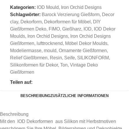
Kategorien:
IOD Mould
,
Iron Orchid Designs
Schlagwörter:
Barock Verzierung Gießform
,
Decor
clay
,
Dekorform
,
Dekorformen für Möbel
,
DIY
Gießformen Deko
,
FIMO
,
Gießharz
,
IOD
,
IOD Dekor
Moulds
,
Iron Orchid Designs
,
Iron Orchid Designs
Gießformen
,
lufttrocknend
,
Möbel Dekor Moulds
,
Modeliermasse
,
mould
,
Ornamente Gießformen
,
Relief Gießformen
,
Resin
,
Seife
,
SILIKONFORM
,
Silikonformen für Dekor
,
Ton
,
Vintage Deko
Gießformen
Teilen auf:
BESCHREIBUNG
ZUSÄTZLICHE INFORMATIONEN
Beschreibung
Mit den IOD Dekorformen aus Silikon mit Herbstmotiven
verschönern Sie Ihre Möbel, Bilderrahmen und Dekoobjekte.