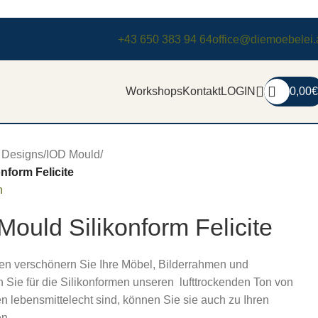
+43 650 383 94 64
office@diemoebelei.
Workshops
Kontakt
LOGIN
0,00
€
d Designs
/
IOD Mould
/
nform Felicite
n
ould Silikonform Felicite
en verschönern Sie Ihre Möbel, Bilderrahmen und
Sie für die Silikonformen unseren lufttrockenden Ton von
n lebensmittelecht sind, können Sie sie auch zu Ihren
n.