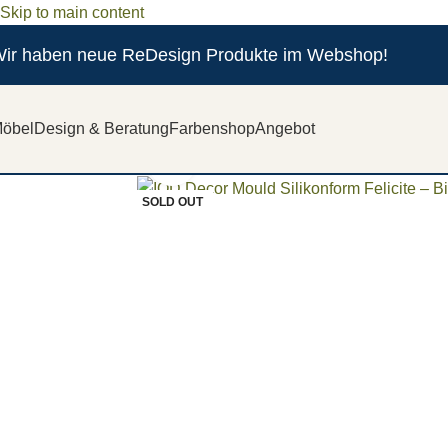
Skip to main content
ir haben neue ReDesign Produkte im Webshop!
öbel
Design & Beratung
Farbenshop
Angebot
Zum vergrößern anklicken
SOLD OUT