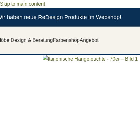
Skip to main content
ir haben neue ReDesign Produkte im Webshop!
öbel
Design & Beratung
Farbenshop
Angebot
Zum vergrößern anklicken