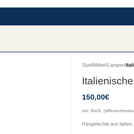
Start
/
Möbel
/
Lampen
/
Ita
Italienisch
150,00
€
inkl. MwSt. (differenzbeste
Hängelechte aus Italien,