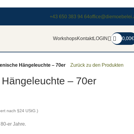
+43 650 383 94 64
office@diemoebelei.
Workshops
Kontakt
LOGIN
0,00
€
lienische Hängeleuchte – 70er
Zurück zu den Produkten
e Hängeleuchte – 70er
uert nach §24 UStG.)
 80-er Jahre.