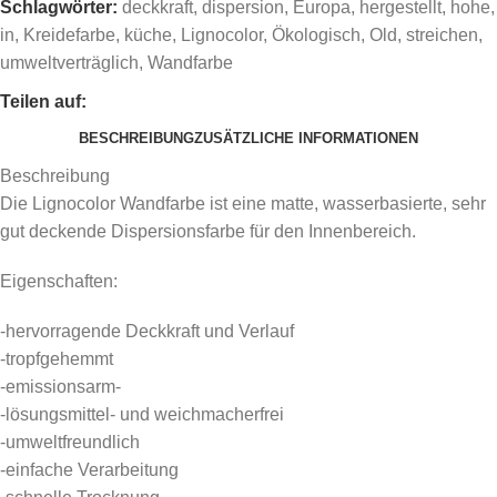
Schlagwörter:
deckkraft
,
dispersion
,
Europa
,
hergestellt
,
hohe
,
in
,
Kreidefarbe
,
küche
,
Lignocolor
,
Ökologisch
,
Old
,
streichen
,
umweltverträglich
,
Wandfarbe
Teilen auf:
BESCHREIBUNG
ZUSÄTZLICHE INFORMATIONEN
Beschreibung
Die Lignocolor Wandfarbe ist eine matte, wasserbasierte, sehr
gut deckende Dispersionsfarbe für den Innenbereich.
Eigenschaften:
-hervorragende Deckkraft und Verlauf
-tropfgehemmt
-emissionsarm-
-lösungsmittel- und weichmacherfrei
-umweltfreundlich
-einfache Verarbeitung