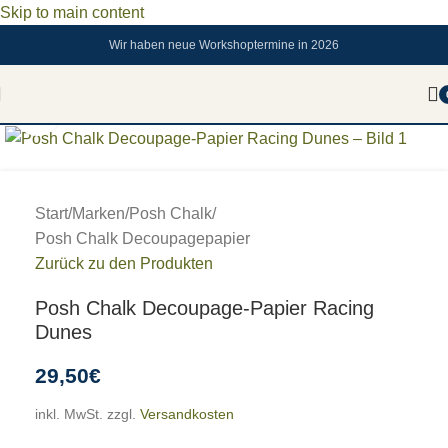
Skip to main content
Wir haben neue Workshoptermine in 2026
Zum vergrößern anklicken
Start
/
Marken
/
Posh Chalk
/
Posh Chalk Decoupagepapier
Zurück zu den Produkten
Posh Chalk Decoupage-Papier Racing
Dunes
29,50
€
inkl. MwSt.
zzgl.
Versandkosten