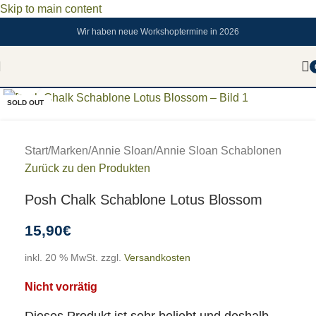
Skip to main content
Wir haben neue Workshoptermine in 2026
Zum vergrößern anklicken
SOLD OUT
Start
/
Marken
/
Annie Sloan
/
Annie Sloan Schablonen
Zurück zu den Produkten
Posh Chalk Schablone Lotus Blossom
15,90
€
inkl. 20 % MwSt.
zzgl.
Versandkosten
Nicht vorrätig