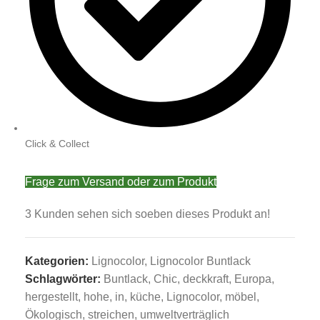
Click & Collect
Frage zum Versand oder zum Produkt
3
Kunden sehen sich soeben dieses Produkt an!
Kategorien:
Lignocolor
,
Lignocolor Buntlack
Schlagwörter:
Buntlack
,
Chic
,
deckkraft
,
Europa
,
hergestellt
,
hohe
,
in
,
küche
,
Lignocolor
,
möbel
,
Ökologisch
,
streichen
,
umweltverträglich