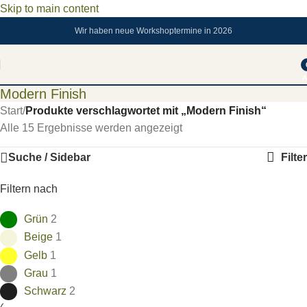
Skip to main content
Wir haben neue Workshoptermine in 2026
A
Modern Finish
Start
/
Produkte verschlagwortet mit „Modern Finish“
Alle 15 Ergebnisse werden angezeigt
Suche / Sidebar
Filter
Filtern nach
Grün
2
Beige
1
Gelb
1
Grau
1
Schwarz
2