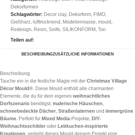
Dekorformen
Schlagwörter:
Decor clay
,
Dekorform
,
FIMO
,
Gießharz
,
lufttrocknend
,
Modeliermasse
,
mould
,
Redesign
,
Resin
,
Seife
,
SILIKONFORM
,
Ton
Teilen auf:
BESCHREIBUNG
ZUSÄTZLICHE INFORMATIONEN
Beschreibung
Tauche ein in die festliche Magie mit der
Christmas Village
Décor Mould®
. Diese Mould enthält alle charmanten
Elemente, die du für dein eigenes
weihnachtliches
Dorfszenario
benötigst:
malerische Häuschen
,
schneebedeckte Dächer
,
Straßenlaternen
und
immergrüne
Bäume
. Perfekt für
Mixed Media
-Projekte,
DIY-
Weihnachtsschilder
oder
Lebkuchen-inspirierte
Kreationen
, verleiht dieses Mould deinem Projekt eine