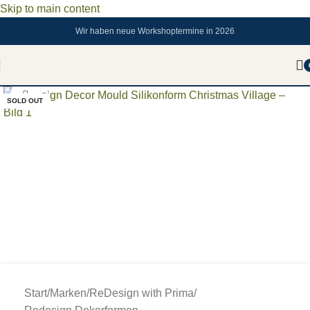
Skip to main content
Wir haben neue Workshoptermine in 2026
Zum vergrößern anklicken
SOLD OUT
Start
/
Marken
/
ReDesign with Prima
/