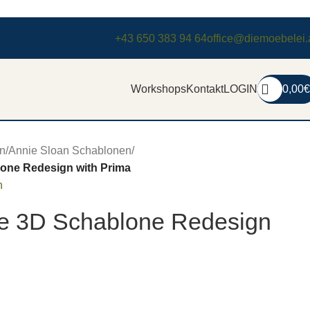
+43 650 383 94 64
office@diemoebelei.
Workshops
Kontakt
LOGIN
0,00
€
n
/
Annie Sloan Schablonen
/
lone Redesign with Prima
n
ae 3D Schablone Redesign