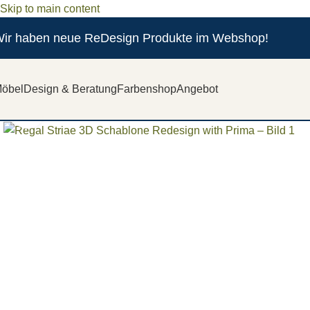
Skip to main content
ir haben neue ReDesign Produkte im Webshop!
öbel
Design & Beratung
Farbenshop
Angebot
Zum vergrößern anklicken