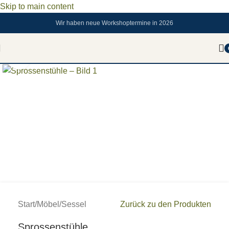
Skip to main content
Wir haben neue Workshoptermine in 2026
Zum vergrößern anklicken
Start
/
Möbel
/
Sessel
Zurück zu den Produkten
Sprossenstühle